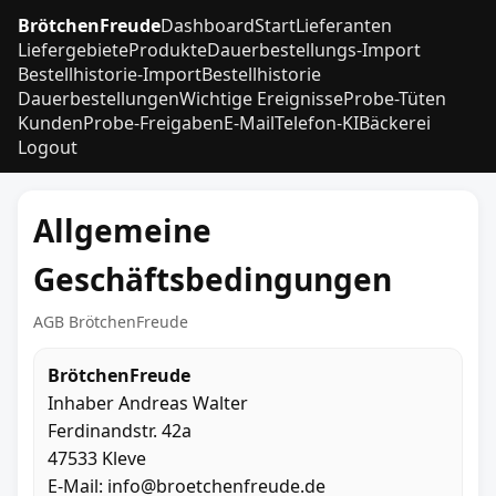
BrötchenFreude
Dashboard
Start
Lieferanten
Liefergebiete
Produkte
Dauerbestellungs-Import
Bestellhistorie-Import
Bestellhistorie
Dauerbestellungen
Wichtige Ereignisse
Probe-Tüten
Kunden
Probe-Freigaben
E-Mail
Telefon-KI
Bäckerei
Logout
Allgemeine
Geschäftsbedingungen
AGB BrötchenFreude
BrötchenFreude
Inhaber Andreas Walter
Ferdinandstr. 42a
47533 Kleve
E-Mail: info@broetchenfreude.de